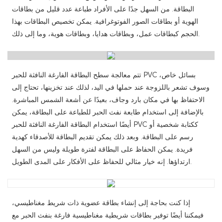
البطاقة. من السهل جدًا على الأفراد طباعة عدد قليل من بطاقات
الهوية أو بطاقات الصور الفوتوغرافية. يمكن تخصيص البطاقات بهذا
الحجم كبطاقات عمل، وبطاقات هدايا، وبطاقات هوية، وما إلى ذلك.
تتم معالجة سطح البطاقة الفارغة النافثة للحبر PVC بسائل خاص،
وسوف تشعر باللزوجة عند حملها في اليد، لذلك عند تخزينها، تحتاج إلى
الاحتفاظ بها في مكان بارد وجاف، بعيدًا عن أشعة الشمس المباشرة.
بالإضافة إلى استخدام طابعة نفث الحبر للطباعة على البطاقة، يمكن
أيضًا استخدام البطاقة الفارغة النافثة للحبر PVC ككتابة شخصية أو
رسم على البطاقة. وبعد ذلك يمكن تقديم البطاقة للأصدقاء كهدية
فريدة. يمكن الحفاظ على البطاقة لفترة طويلة وليس من السهل
ارتداؤها. إنه خيار مثالي للحفاظ على الأفكار على المدى الطويل.
إذا كنت بحاجة إلى إنشاء بطاقة عضوية ذات شريط مغناطيسي،
فيمكننا أيضًا توفير بطاقات شريطية مغناطيسية فارغة بنفث الحبر مع