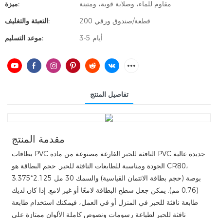
مقاوم للماء، وصلابة قوية، ومتينة
ميزة:
200 قطعة/صندوق ورقي
التعبئة والتغليف:
3-5 أيام
موعد التسليم:
تفاصيل المنتج
مقدمة المنتج
بطاقات PVC النافثة للحبر الفارغة مصنوعة من مادة PVC جديدة عالية
الجودة ومناسبة للطابعات النافثة للحبر. حجم البطاقة هو CR80،
3.375*2.125 بوصة (حجم بطاقة الائتمان القياسية) والسمك 30 مل
(0.76 مم). يمكن جعل سطح البطاقة لامعًا أو غير لامع. إذا كان لديك
طابعة نافثة للحبر في المنزل أو في العمل، فيمكنك استخدام طابعة
نافثة للحبر لطباعة رسومات ونصوص كاملة الألوان ممتازة على