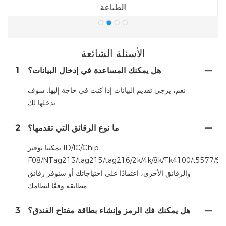
الطباعة
الأسئلة الشائعة
هل يمكنك المساعدة في إدخال البيانات؟
1
نعم، يرجى تقديم البيانات إذا كنت في حاجة إليها. سوف
ندخلها لك.
ما نوع الرقائق التي تقدمها؟
2
يمكننا توفير ID/IC/Chip
F08/NTag213/tag215/tag216/2k/4k/8k/Tk4100/t5577/S
والرقائق الأخرى، اعتمادًا على احتياجاتك أو سنوفر رقائق
مطابقة وفقًا لنظامك.
هل يمكنك فك الرمز وإنشاء بطاقة مفتاح الفندق؟
3