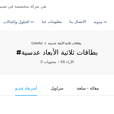
Chongqing Colourful هي شركة متخصصة في تصنيع الطباعة التجارية & المورد منذ عام 2011.
الاتصال بنا
معلومات عنا
مدونة
الحلول والحالات
بطاقات ثلاثية الأبعاد عدسية
Colorful
#بطاقات ثلاثية الأبعاد عدسية
66 الآراء
0 محتويات
مقالة - سلعة
سراويل
أشرطة فيديو