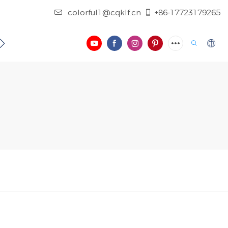
colorful1@cqklf.cn
+86-17723179265
فيديو