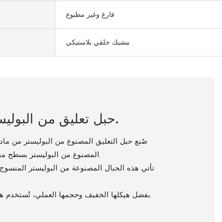
فارغ وغير مطبوع
مشبك حلقي بلاستيكي
حبل تعليق من البوليستر، مصنوع من نسيج بوليستر مسطح، مخصص لبطاقات الهوية.
صُنع حبل التعليق المصنوع من البوليستر من ماد
المصنوع من البوليستر بسطح منسوج ناعم الملمس، يوفر شعورًا لطيفًا حول الرقبة مع الحفاظ على متانته الكافية للاستخدام طويل الأمد.
تأتي هذه الحبال المصنوعة من البوليستر المنسوج
بفضل هيكلها الخفيف وحجمها العملي، تُستخدم هذه الحبال المصنوعة من البوليستر على نطاق واسع في المكاتب والمدارس والمؤتمرات والمعارض والفعاليات المؤسسية.