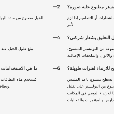
ليستر مطبوع عليه صورة؟
2
لشعارات أو التصاميم إذا لزم
الحبل مصنوع من مادة البولي
الأمر.
التعليق بشعار شركتي؟
4
نوعة من البوليستر المنسوج،
يبلغ طول الحبل عند فرده 900 مم، وطوله النهائي 450 مم، وعرضه 15 مم.
 للارتداء لفترات طويلة؟
6
ما هي الاستخدامات ا
طح بسطح منسوج ناعم الملمس
تُستخدم هذه البطاقات 
نوع من البوليستر على تقليل
وبطاقات هوية الطلاب، وتصاريح الفعاليات، والهدايا الترويجية.
 للارتداء اليومي في المكاتب