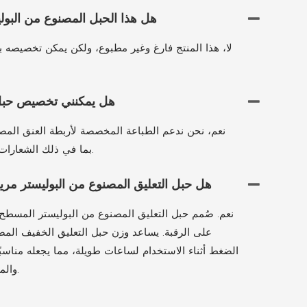
هل هذا الحبل المصنوع من البو
لا، هذا المنتج فارغ وغير مطبوع، ولكن يمكن تخصيصه با
هل يمكنني تخصيص حبل 
نعم، نحن ندعم الطباعة المخصصة لأربطة العنق المص
بما في ذلك الشعارات والألوان والملحقات الإضافية.
هل حبل التعليق المصنوع من البوليستر مريح
نعم. صُمم حبل التعليق المصنوع من البوليستر المس
على الرقبة. يساعد وزن حبل التعليق الخفيف المص
الضغط أثناء الاستخدام لساعات طويلة، مما يجعله مناسبًا
والمدارس والمؤتمرات والفعاليات.