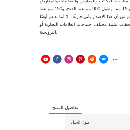
مناسبة للمكاتب والمدارس والفعاليات والمعارض.
يتميز الحبل بإبزيم بلاستيكي عملي وحزام فارغ غير مطبوع. بعرض 15 مم، وطول 900 مم عند الفتح، و450 مم عند
من أن هذا الإصدار يأتي فارغًا، إلا أننا ندعم أيضًا
حقات لتلبية مختلف احتياجات العلامات التجارية أو
الترويجية.
تفاصيل المنتج
طول الحبل