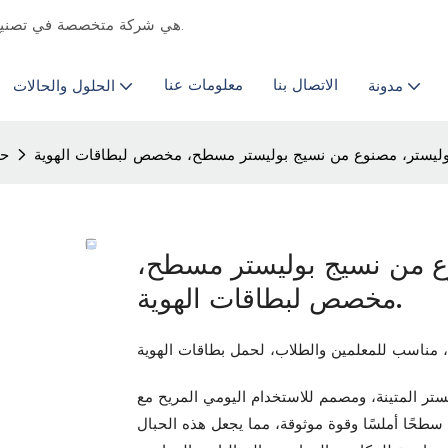
Chongqing Colourful هي شركة متخصصة في تصنيع الطباعة التجارية & المورد منذ عام 2011.
الاتصال بنا
معلومات عنا
مدونة
الحلول والحالات
حب
وع من نسيج بوليستر مسطح،
مخصص لبطاقات الهوية.
تر المتينة، ومصمم للاستخدام اليومي المريح مع
سطحًا أملسًا وقوة موثوقة، مما يجعل هذه الحبال