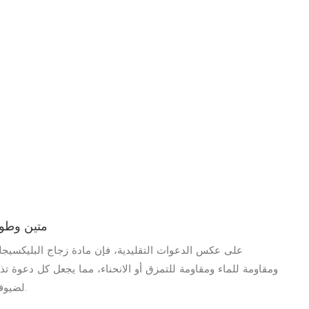
متين وطوي
على عكس الدعوات التقليدية، فإن مادة زجاج البليكسيج
ومقاومة للماء ومقاومة للتمزق أو الانحناء، مما يجعل كل دعوة تذك
لضيوفك تقديره.