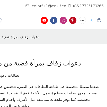
colorful1@cqklf.cn
+86-17723179265
فيديو
دعوات زفاف بمرآة فضية 
دعوات زفاف بمرآة فضية من م
بطاقات دعوة 
بصفتنا مصنعًا متخصصًا في طباعة البطاقات في الصين، نتخصص في
مصنعنا مجهز بطابعات متطورة تعمل بالأشعة فوق البنفسجية لتصام
مخصصة. كما نوفر ملحقات متناسقة مثل الأظرف وأختام الشم
المباشرة من المصنع وشحننا العالمي، نضمن الجودة والأسعار المعقولة.