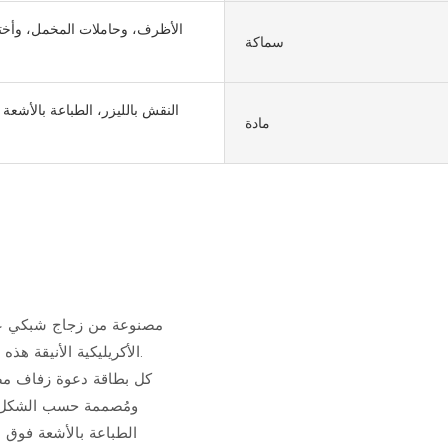
الأظرف، وحاملات المخمل، وأختا
سماكة
النقش بالليزر، الطباعة بالأشعة
مادة
مصنوعة من زجاج شبكي عال
الأكريليكية الأنيقة هذه عن البطاقات الورقية التقليدية وتترك انطباعًا دائمًا لدى ضيوفك.
كل بطاقة دعوة زفاف مصن
ومُصممة حسب الشكل وا
الطباعة بالأشعة فوق ا