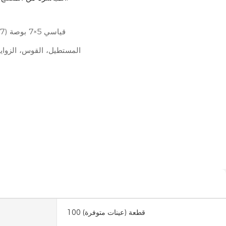
قياسي 5×7 بوصة (127×178 مم) أو مخصص بالكامل
المستطيل، القوس، الزواي
100 قطعة (عينات متوفرة)