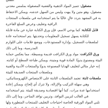
مصقول:
تتميز المواد الذهبية والفضية المصقولة بملمس معدني
مصقول، وهو متين ولا يبهت وليس من السهل خدشه، ويمكن الاحتفاظ
به في المشهد بتردد عالٍ. غالبًا ما يتم استخدامه في ملصقات المنتجات
الراقية وتغليف وعرض السلع الفاخرة.
قابل للكتابة:
كما يوحي الاسم، فإن ورق الكتابة عبارة عن مادة قابلة
للكتابة يسهل تسجيل المعلومات وتحديثها. يتم استخدامه عادة
لملصقات التسجيل، وإدارة المستودعات، ووضع علامات على اللوازم
المدرسية، وما إلى ذلك.
ورق الكرافت:
مواد ورق الكرافت قديمة وبسيطة، مما يعكس حماية
البيئة ومصنوع يدويًا. المادة قوية ومتينة، ويمكن طباعة السطح أو كتابته.
إنه خيار مثالي لتغليف الهدايا المصنوعة يدويًا والمنتجات الأدبية والفنية
وملصقات المنتجات الصديقة للبيئة
ملصقات ثابتة:
تعتمد الملصقات الثابتة على الامتصاص الكهروستاتيكي،
وهي سهلة التركيب والإزالة، ولا تترك أي إلحاح، ويمكن إعادة
استخدامها عدة مرات، كما أنها اقتصادية وصديقة للبيئة. يتم استخدامه
في الغالب لتزيين النوافذ، وتزيين نوافذ المتاجر، وما إلى ذلك.
تلبي المواد الورقية الخاصة احتياجات التغليف للمنتجات المتطورة ولها