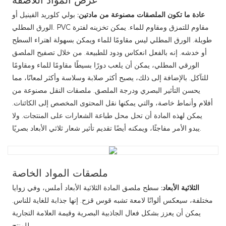
عادة ما تكون الملصقات مصنوعة من مادتين:
بولي كلوريد الفينيل أو
الورق المطلي. PVC مقاوم للتمزق ومقاوم للماء. يمكن تخزينه لفترة
طويلة. الورق المطلي ليس مقاومًا للماء ويمكن بسهولة اهتراء السطح
أو خدشه. إنه بالفعل انعكاس ودود للطبيعة. من خلال تصفيح الملصق
الورقي المطلي، يمكن أن يلعب دورًا بسيطًا مقاومًا للماء ومقاومًا
للتآكل. بالإضافة إلى ذلك، يصبح أكثر صلابة وسلاسة وأكثر لمعانًا، مما
يحسن التأثير البصري ودرجة الملصق. ملصقات النقل مصنوعة من
أفلام وأنماط خاصة، والتي يمكنها نقل المحتوى المخصص إلى الكائنات.
يمكن لهذه المادة أن تحل محل طباعة الشعارات على المنتجات. ولا
يبدو الأمر مفاجئًا، ويمكنه أيضًا تقديم تأثير شعار ثلاثي الأبعاد بصريًا.
ملصقات المواد الخاصة
الثلاثية الأبعاد:
سطح ملصق المادة الثلاثية الأبعاد أملس، وفي زوايا
مختلفة، سيعكس ألوانًا لامعة تشبه قوس قزح. إنها جذابة للغاية للناس.
يمكن أن يعزز بشكل فعال الجاذبية البصرية وقيمة العلامة التجارية
للمنتج.