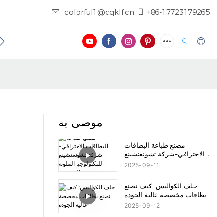
colorful1@cqklf.cn
+86-17723179265
فيديو
موصى به
مصنع طباعة البطاقات
الاحترافي-شركة تشونغتشينغ
للتكنولوجيا الملونة المحدودة
2025
09
11
خلف الكواليس: كيف نصنع
بطاقات مخصصة عالية الجودة
2025
09
12