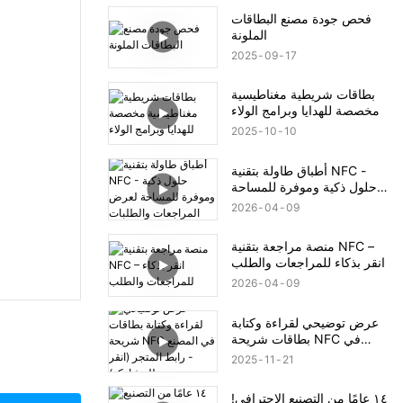
فحص جودة مصنع البطاقات
الملونة
2025
09
17
بطاقات شريطية مغناطيسية
مخصصة للهدايا وبرامج الولاء
2025
10
10
أطباق طاولة بتقنية NFC -
حلول ذكية وموفرة للمساحة
لعرض المراجعات والطلبات
2026
04
09
منصة مراجعة بتقنية NFC –
انقر بذكاء للمراجعات والطلب
2026
04
09
عرض توضيحي لقراءة وكتابة
بطاقات شريحة NFC في
المصنع - رابط المتجر (انقر
2025
11
21
للمشاركة)
١٤ عامًا من التصنيع الاحترافي!