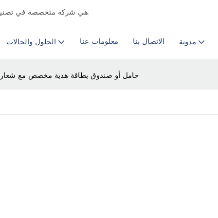
Chongqing Colourful هي شركة متخصصة في تصنيع الطباعة التجارية & المورد منذ عام 2011.
الاتصال بنا
معلومات عنا
مدونة
الحلول والحالات
حامل أو صندوق بطاقة هدية مخصص مع شعار ب