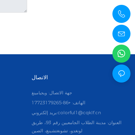
الاتصال
جهة الاتصال:
ويجيامينغ
الهاتف: +86-17723179265
بريد إلكتروني:colorful1@cqklf.cn
العنوان: مدينة الطلاب الجامعيين رقم 93، طريق
لونغدو، تشونغتشينغ، الصين