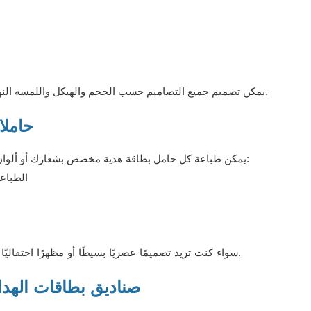
يمكن تصميم جميع التصاميم حسب الحجم والهيكل واللمسة النهائية المفضلة لديك، مما يخلق انطباعًا لا يُنسى لعملائك أو متلقي الهدايا.
2. حا
يمكن طباعة كل حامل بطاقة هدية مخصص بشعارك أو ألوان علامتك التجارية أو عمل فني فريد باستخدام تقنيات الطباعة المتقدمة:
الطباع
سواء كنت تريد تصميمًا عصريًا بسيطًا أو مظهرًا احتفاليًا للعطلات، يمكننا إنتاج عبوات تكمل هوية علامتك التجارية بشكل مثالي.
3. صناديق بطاقات اله