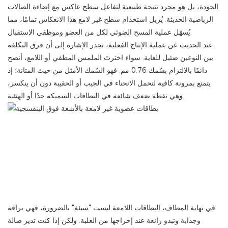
الجودة، بل هو مجرد نتيجة طبيعية لتفاعل سطح عاكس مع إضاءة الصالات
الرياضية الحديثة. يُزيل استخدام سطح غير لامع هذا الانعكاس تمامًا، مما
يُسهّل عملية المسح الضوئي لكل من العضو وموظفي الاستقبال.
عند الحديث عن عملية الإنتاج الفعلية، تجدر الإشارة إلى أن فرق التكلفة
بين النوعين ضئيل للغاية. سواء اخترتَ الملمس المطفي أو اللامع، أنصح
دائمًا بالالتزام بسُمك 0.76 مم. فهو السُمك الأمثل من حيث المتانة؛ إذ
يتمتع بمرونة كافية لتحمل الانحناء في الجيب أو الحقيبة دون أن ينكسر،
وهي نقطة ضعف شائعة في البطاقات السميكة جدًا أو الهشة.
في نهاية المطاف، البطاقات اللامعة ليست "سيئة" بالضرورة، فهي براقة
وجذابة وتبدو رائعة عند إخراجها من العلبة. ولكن إذا كنت تدير صالة