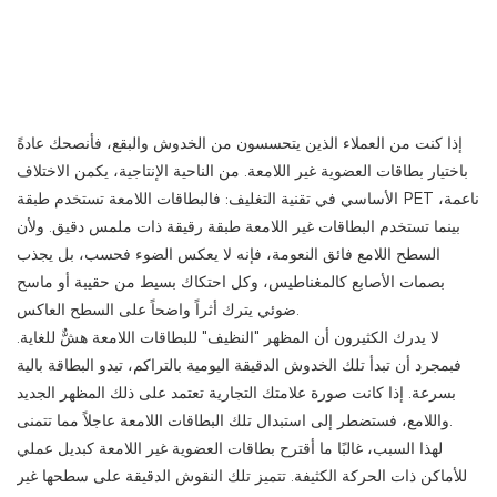
إذا كنت من العملاء الذين يتحسسون من الخدوش والبقع، فأنصحك عادةً
باختيار بطاقات العضوية غير اللامعة. من الناحية الإنتاجية، يكمن الاختلاف
الأساسي في تقنية التغليف: فالبطاقات اللامعة تستخدم طبقة PET ناعمة،
بينما تستخدم البطاقات غير اللامعة طبقة رقيقة ذات ملمس دقيق. ولأن
السطح اللامع فائق النعومة، فإنه لا يعكس الضوء فحسب، بل يجذب
بصمات الأصابع كالمغناطيس، وكل احتكاك بسيط من حقيبة أو ماسح
ضوئي يترك أثراً واضحاً على السطح العاكس.
لا يدرك الكثيرون أن المظهر "النظيف" للبطاقات اللامعة هشٌّ للغاية.
فبمجرد أن تبدأ تلك الخدوش الدقيقة اليومية بالتراكم، تبدو البطاقة بالية
بسرعة. إذا كانت صورة علامتك التجارية تعتمد على ذلك المظهر الجديد
واللامع، فستضطر إلى استبدال تلك البطاقات اللامعة عاجلاً مما تتمنى.
لهذا السبب، غالبًا ما أقترح بطاقات العضوية غير اللامعة كبديل عملي
للأماكن ذات الحركة الكثيفة. تتميز تلك النقوش الدقيقة على سطحها غير