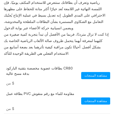
رياضية وتعرف أن بطاقاتك ستتعرض للاستخدام المكثف يوميًا، فإن
اللمسة النهائية غير اللامعة تُعد خيارًا أكثر متانة للحفاظ على مظهرها
الاحترافي على المدى الطويل. إنه تعديل بسيط في عملية الإنتاج يُجنّبك
التعامل مع الشكاوى المستمرة بشأن البطاقات الملطخة والمخدوشة،
ويضمن انسيابية حركة الأعضاء عبر بوابة الدخول.
إذا كنت لا تزال مترددًا، فربما من الأفضل أن تبدأ بتجربة كمية صغيرة من
كليهما لمعرفة أيهما يتحمل ظروف صالة الألعاب الرياضية الخاصة بك
بشكل أفضل. أحيانًا تكون مراقبة كيفية تأثرهما بعد بضعة أسابيع من
الاستخدام الفعلي هي الطريقة الوحيدة للتأكد.
بطاقات عضوية مخصصة بتقنية الباركود CR80
بدقة مسح عالية
مشاهدة المنتجات
$
من
بطاقة عمل PVC مقاومة للماء مع رقم منقوش
مشاهدة المنتجات
$
من