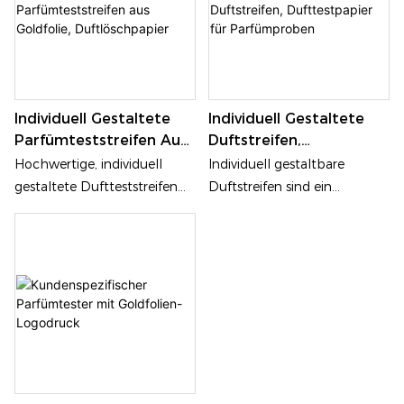
Individuell Gestaltete
Individuell Gestaltete
Parfümteststreifen Aus
Duftstreifen,
Goldfolie,
Dufttestpapier Für
Hochwertige, individuell
Individuell gestaltbare
Duftlöschpapier
Parfümproben
gestaltete Duftteststreifen
Duftstreifen sind ein
mit Goldfolie aus
professionelles Instrument
hochabsorbierendem
zur Duftprüfung, das
Löschpapier. Ideal für
Funktionalität und
Dufttests, Proben und
Personalisierung optimal
Branding.
vereint und speziell für
Parfümmarken, Parfümerien,
Kosmetikunternehmen und
Duftliebhaber entwickelt
wurde. Das Produkt