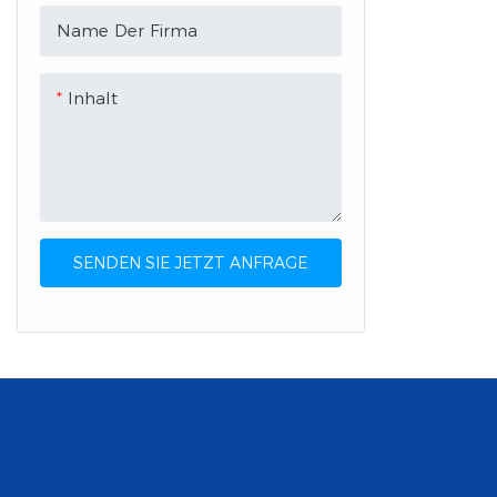
Individuell gestaltete
Name Der Firma
Papiertüten
Fotokarte
Inhalt
Individuelle Aufkleber &amp;
Etiketten
Seidenpapier
SENDEN SIE JETZT ANFRAGE