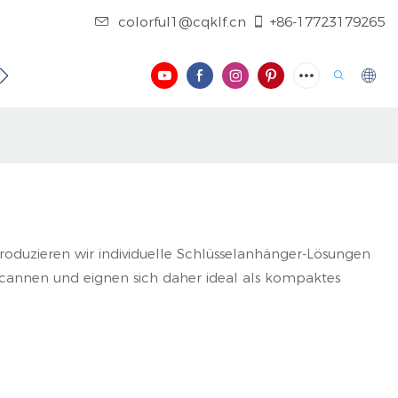
colorful1@cqklf.cn
+86-17723179265
NTAKTIEREN SIE UNS
BLOG
VIDEO
produzieren wir individuelle Schlüsselanhänger-Lösungen
 scannen und eignen sich daher ideal als kompaktes