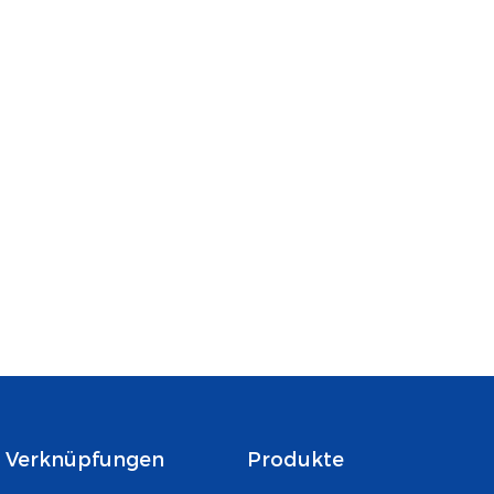
gewaschen wird, hat dies
keinen Einfluss auf seine
Verwendung. Es kann auch
die Lebensdauer der Karte im
täglichen Gebrauch
gewährleisten
Verknüpfungen
Produkte