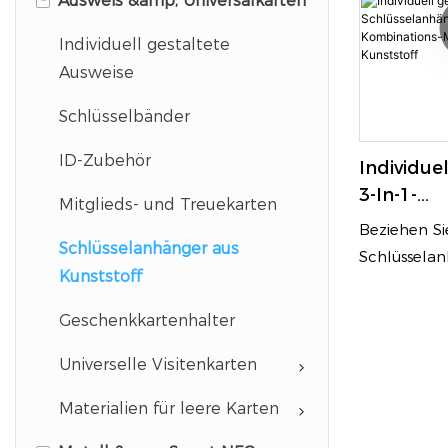
Ausweis &amp; Universalkarten
Individuell gestaltete
Ausweise
Schlüsselbänder
ID-Zubehör
Individue
3-In-1-
Mitglieds- und Treuekarten
Schlüsse
Beziehen Si
3-In-1-Ko
Schlüsselanhänger aus
Schlüssela
Mitglieds
Kunststoff
Mitgliedsan
Kunststof
Werk. Wir bi
Geschenkkartenhalter
Kombinatio
präziser Ril
Universelle Visitenkarten
Abtrennen.
Materialien für leere Karten
Offsetdruc
starkes PVC