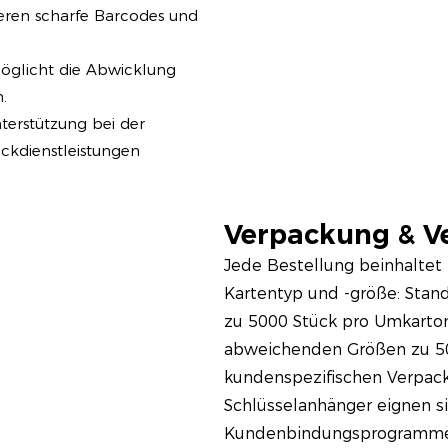
eren scharfe Barcodes und
möglicht die Abwicklung
.
erstützung bei der
ckdienstleistungen
Verpackung & V
Jede Bestellung beinhaltet 
Kartentyp und -größe: Stan
zu 5000 Stück pro Umkarton 
abweichenden Größen zu 50
kundenspezifischen Verpac
Schlüsselanhänger eignen sic
Kundenbindungsprogramme,