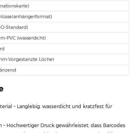
nationskarte)
hlüsselanhängerformat)
SO-Standard)
m-PVC (wasserdicht)
rd
-mm-Vorgestanzte Löcher
länzend
e
erial – Langlebig, wasserdicht und kratzfest für
 – Hochwertiger Druck gewährleistet, dass Barcodes