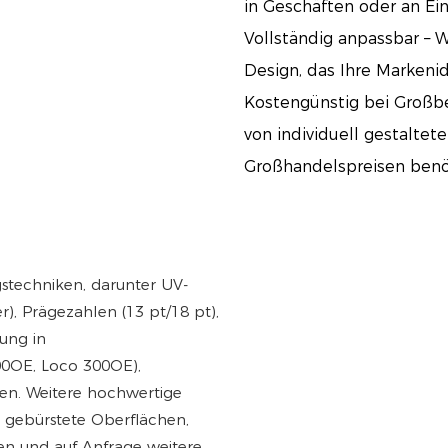
in Geschäften oder an E
Vollständig anpassbar – 
Design, das Ihre Markenid
Kostengünstig bei Großbe
von individuell gestalte
Großhandelspreisen benö
stechniken, darunter UV-
), Prägezahlen (13 pt/18 pt),
ung in
00OE, Loco 300OE),
ten. Weitere hochwertige
 gebürstete Oberflächen,
ren und auf Anfrage weitere