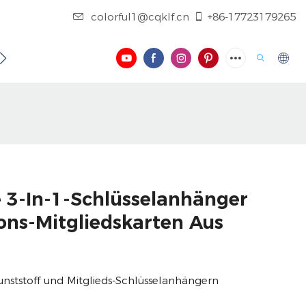
colorful1@cqklf.cn
+86-17723179265
NTAKTIEREN SIE UNS
BLOG
VIDEO
e 3-In-1-Schlüsselanhänger
ons-Mitgliedskarten Aus
unststoff und Mitglieds-Schlüsselanhängern