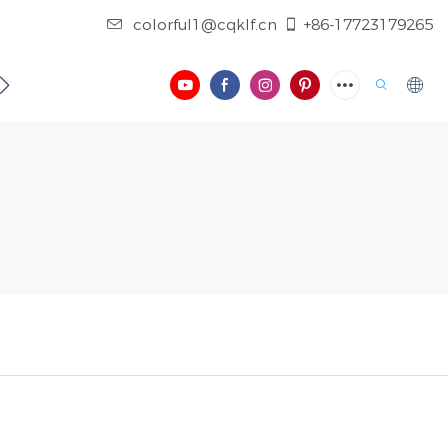
colorful1@cqklf.cn
+86-17723179265
NTAKTIEREN SIE UNS
BLOG
VIDEO