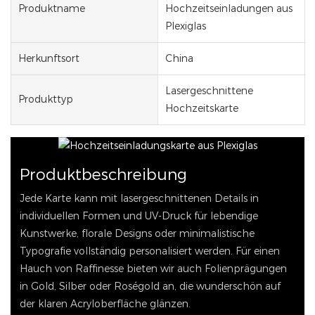
Produktname
Hochzeitseinladungen aus
Plexiglas
Herkunftsort
China
Lasergeschnittene
Produkttyp
Hochzeitskarte
Produktbeschreibung
Jede Karte kann mit lasergeschnittenen Details in
individuellen Formen und UV-Druck für lebendige
Kunstwerke, florale Designs oder minimalistische
Typografie vollständig personalisiert werden. Für einen
Hauch von Raffinesse bieten wir auch Folienprägungen
in Gold, Silber oder Roségold an, die wunderschön auf
der klaren Acryloberfläche glänzen.