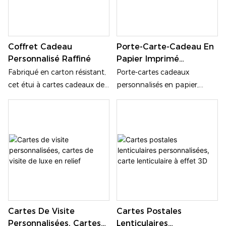
compatible avec l'impression
en couleur et les codes QR
(en option).
Coffret Cadeau
Porte-Carte-Cadeau En
Personnalisé Raffiné
Papier Imprimé
Personnalisé
Fabriqué en carton résistant,
Porte-cartes cadeaux
cet étui à cartes cadeaux de
personnalisés en papier,
142 × 93 mm présente un
format sur mesure,
profil fin et élégant de 6,2
impression UV et marquage
mm. Idéal pour emballer
à chaud. Le cadeau idéal
avec élégance des cartes de
pour accompagner un
visite, de crédit ou VIP NFC.
chèque-cadeau.
Cartes De Visite
Cartes Postales
Personnalisées, Cartes
Lenticulaires