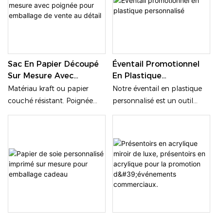
Sac En Papier Découpé
Éventail Promotionnel
Sur Mesure Avec
En Plastique
Poignée Pour Emballage
Personnalisé
Matériau kraft ou papier
Notre éventail en plastique
De Vente Au Détail
couché résistant. Poignée
personnalisé est un outil
découpée intégrée pour un
marketing promotionnel
transport facile. Logo
polyvalent et économique.
personnalisé et impression
Grâce à sa grande surface
en couleur disponibles.
imprimable et à sa
Plusieurs formats et
conception intégrée et
épaisseurs au choix. Solution
résistante, il transforme un
d'emballage recyclable et
simple accessoire
écologique. Convient pour la
rafraîchissant en un support
vente au détail, les cadeaux
de promotion de marque