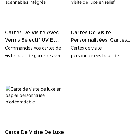
Cartes De Visite Avec
Cartes De Visite
Vernis Sélectif UV Et
Personnalisées, Cartes
Codes QR Scannables
De Visite De Luxe En
Commandez vos cartes de
Cartes de visite
Intégrés
Relief
visite haut de gamme avec
personnalisées haut de
vernis sélectif UV et QR code
gamme, fabriquées en
directement auprès de notre
papier coton épais avec une
usine. Nous proposons des
impression en relief luxueuse.
cartes de visite de luxe aux
Formats personnalisés
finitions tactiles à contraste
disponibles (90 × 54 mm / 90
élevé et à l'impression de QR
× 50 mm). Idéales pour une
code sans reflets. Impression
image de marque
de précision Heidelberg sur
professionnelle et le
papier couché épais 300-
développement de votre
Carte De Visite De Luxe
400 g/m².
réseau.