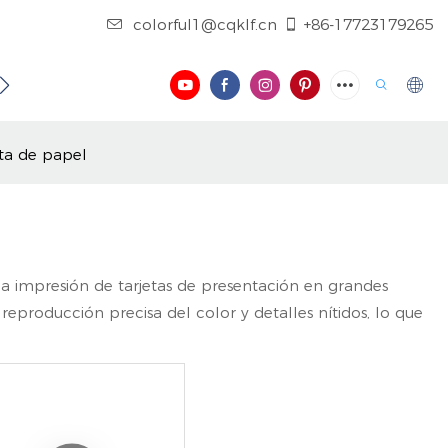
colorful1@cqklf.cn
+86-17723179265
NOSOTROS
CONTÁCTENOS
REGISTRO
VIDEO
ita de papel
 la impresión de tarjetas de presentación en grandes
reproducción precisa del color y detalles nítidos, lo que