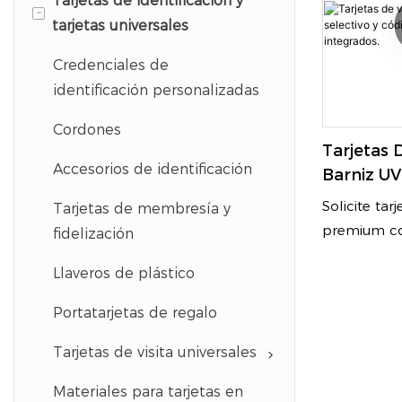
Tarjetas de identificación y
-
tarjetas universales
Credenciales de
identificación personalizadas
Cordones
Tarjetas 
Accesorios de identificación
Barniz UV
Códigos 
Solicite tarj
Tarjetas de membresía y
Escaneab
premium co
fidelización
Integrado
selectivo y t
Llaveros de plástico
con código
de nuestra 
Portatarjetas de regalo
tarjetas de 
acabados tá
Tarjetas de visita universales
contraste e
Materiales para tarjetas en
código QR si