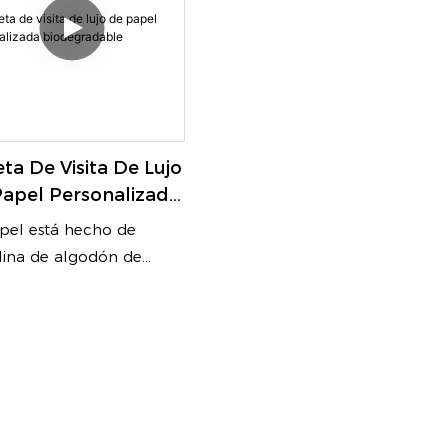
eta De Visita De Lujo
apel Personalizada
degradable
pel está hecho de
lina de algodón de
ra calidad hecha de
 de algodón (la pelusa
edor de las semillas),
s un proceso que no
ere blanqueamiento. La
ra natural del material
re a las tarjetas de visita