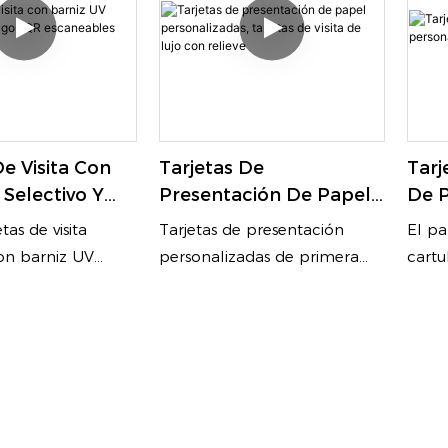
De Visita Con
Tarjetas De
Tarj
 Selectivo Y
Presentación De Papel
De P
QR
Personalizadas, Tarjetas
Bio
etas de visita
Tarjetas de presentación
El pa
les
De Visita De Lujo Con
n barniz UV
personalizadas de primera
cartu
s.
Relieve
arjetas de visita
calidad, hechas con papel de
prime
 QR directamente
algodón grueso e impresión
borra
fábrica. Ofrecemos
en relieve de lujo. Tamaños
alred
visita de lujo con
personalizados disponibles
que e
ctiles de alto
(90×54 mm / 90×50 mm).
requi
 impresión de
Ideales para branding
textu
n reflejos.
profesional y networking.
confie