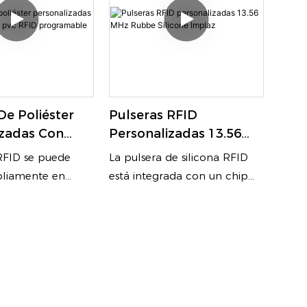
De Poliéster
Pulseras RFID
izadas Con
Personalizadas 13.56
De Pvc RFID
MHz Rubbe Silicone
RFID se puede
La pulsera de silicona RFID
able
Implaz
pliamente en
está integrada con un chip
rques temáticos,
RFID de alta eficiencia, que
gestión de
tiene una función de lectura
gestión de
de datos sin contacto, puede
 y programas de
realizar una gestión
 y gestión de
automatizada y se evalúa
acceso, etc.
ampliamente en escenas
oporcionar
como control de acceso,