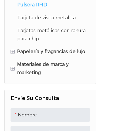
blanco
Pulsera RFID
servicios d
codificación
Tarjeta de visita metálica
exactamente
Tarjetas metálicas con ranura
de program
codificación
para chip
+
Papelería y fragancias de lujo
Materiales de marca y
Juegos de invitaciones de
+
marketing
boda
Papel de prueba de perfume
Folletos y volantes
Envíe Su Consulta
Tarjetas de muestras de
Figuras acrílicas de pie
perfume
Menú de PVC
Nombre
Llavero acrílico
Abanico de mano de plástico