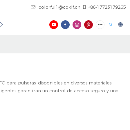
colorful1@cqklf.cn
+86-17723179265
NOSOTROS
CONTÁCTENOS
REGISTRO
VIDEO
 para pulseras, disponibles en diversos materiales.
eligentes garantizan un control de acceso seguro y una