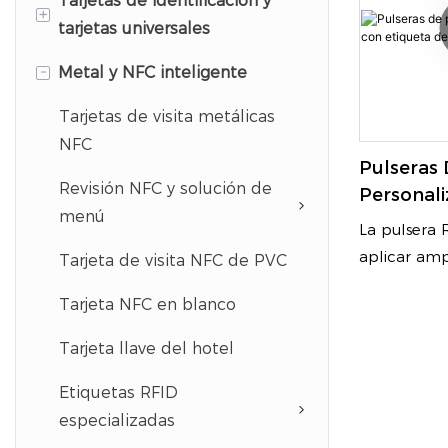
Tarjetas de identificación y
+
tarjetas universales
-
Metal y NFC inteligente
Credenciales de
identificación personalizadas
Tarjetas de visita metálicas
Cordones
NFC
Pulseras 
Accesorios de identificación
Revisión NFC y solución de
Personal
menú
Etiqueta 
La pulsera 
Tarjetas de membresía y
Program
aplicar am
fidelización
Tarjeta de visita NFC de PVC
piscinas, pa
Llaveros de plástico
Tarjeta NFC en blanco
maratones, 
hospitales, 
Portatarjetas de regalo
Tarjeta llave del hotel
membresías
fidelización
Tarjetas de visita universales
Etiquetas RFID
control de 
especializadas
Materiales para tarjetas en
Podemos pr