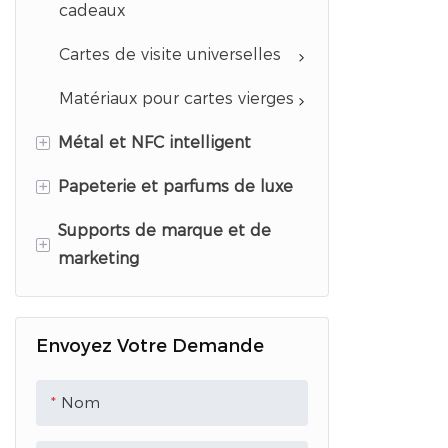
cadeaux
Cartes de visite universelles
Matériaux pour cartes vierges
+
Métal et NFC intelligent
+
Papeterie et parfums de luxe
Cartes de visite en métal
NFC
Supports de marque et de
Suite d&#39;invitations de
+
marketing
Solution NFC Review &amp;
mariage
Menu
Papier testeur de parfum
Brochures et dépliants
Carte de visite NFC en PVC
Envoyez Votre Demande
cartes d&#39;échantillons de
Présentoirs en acrylique
Carte NFC vierge
parfum
Menus PVC
Nom
Carte-clé de l'hôtel
Porte-clés acrylique
Éventail à main en plastique