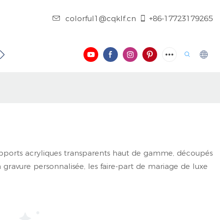
colorful1@cqklf.cn
+86-17723179265
 CONTACTER
BLOG
VIDÉO
supports acryliques transparents haut de gamme, découpés
a gravure personnalisée, les faire-part de mariage de luxe