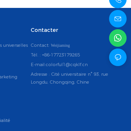
Contacter
Contact:
s universelles
Weijiaming
Tél. : +86-17723179265
E-mail:colorful1@cqklf.cn
Adresse : Cité universitaire n° 93, rue
arketing
Longdu, Chongqing, Chine
alité