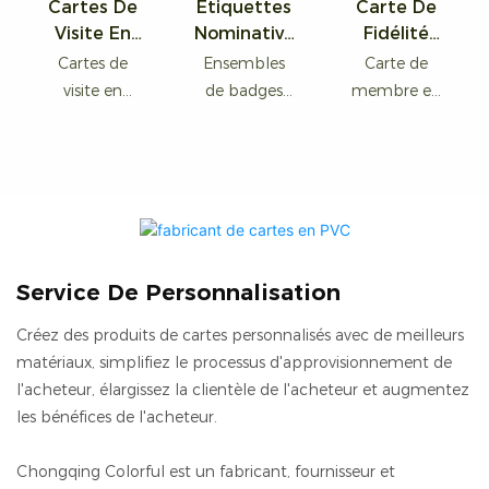
Cartes De
Étiquettes
Carte De
Visite En
Nominative
Fidélité
PVC De
S Et
Personnalis
Cartes de
Ensembles
Carte de
Haute
Cordons En
Ée En PVC
visite en
de badges
membre en
Qualité
Plastique
CR80 Avec
plastique
d'identificatio
PVC durable
Avec Codes
Personnalis
Code-
personnalisée
n
avec code
QR
És
Barres
s Cartes de
professionnel
QR ou code-
visite en PVC
s en plastique
barres
avec
et de cordons
impression de
de qualité
code QR
supérieure
Service De Personnalisation
Créez des produits de cartes personnalisés avec de meilleurs
matériaux, simplifiez le processus d'approvisionnement de
l'acheteur, élargissez la clientèle de l'acheteur et augmentez
les bénéfices de l'acheteur.
Chongqing Colorful est un fabricant, fournisseur et