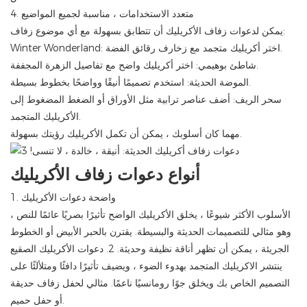
4. متعدد الاستخدامات ، مناسبة لجميع المواضيع
يمكن لدعوات زفاف الأكريليك أن تتطابق بسهولة مع أي موضوع زفاف:
Winter Wonderland: اختر أكريليك متجمد مع زخارف رقائق الفضة.
شاطئ بوهيمي: اختر أكريليك واضح مع تفاصيل الزهرة المجففة.
الموضة الحديثة: استخدم تصميمًا أنيقًا وواضحًا بخطوط بسيطة.
سحر الريف: أضف عناصر ترابية مثل الأوراق أو الضغط المضغوط إلى
الأكريليك المتجمد.
مهما كان أسلوبك ، يمكن أن تكمل الأكريليك رؤيتك بسهولة.
أنواع دعوات زفاف الأكريليك
1. واضحة دعوات الأكريليك
الأسلوب الأكثر شيوعًا ، يخلق الأكريليك الواضح تأثيرًا بصريًا عائمًا للنص ،
وهو مثالي للتصميمات الحديثة والبسيطة. يقترن بالحبر الأبيض أو الخطوط
الجريئة ، يمكن أن تظهر أناقة نظيفة وحديثة. 2. دعوات الأكريليك الصقيع
ينتشر الاكريليك المتجمد بهدوء الضوء ، ويضيف تأثيرًا دافئًا ومتلألئًا على
التصميم الخاص بك ويخلق جوًا رومانسيًا ناعمًا. مثالي لحفل زفاف حديقة
أو حفل حميم.