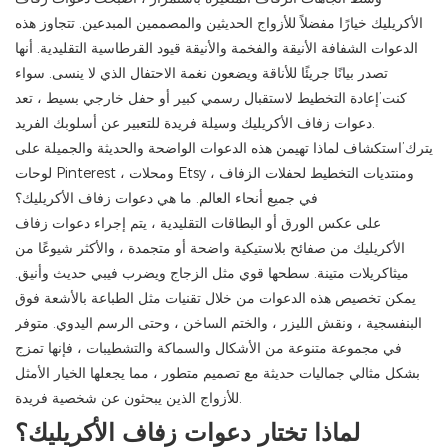
الأكريليك خيارًا مفضلاً للأزواج الحديثين والمصممين المبدعين. تتجاوز هذه
الدعوات الشفافة الأنيقة والفخمة والأنيقة قيود القرطاسية التقليدية. أنها
تصدر بيانًا جريئًا للأناقة ويضعون نغمة الاحتفال الذي لا ينسى. سواء
كنت’إعادة التخطيط لاستقبال رسمي كبير أو حفل خارجي بسيط ، تعد
دعوات زفاف الأكريليك وسيلة فريدة للتعبير عن أسلوبك الفريد.
يترك’استكشاف لماذا تهيمن هذه الدعوات الواضحة والحديثة والجميلة على
لوحات Pinterest ، ومحلات Etsy ، ومنتديات التخطيط لحفلات الزفاف
في جميع أنحاء العالم. ما هي دعوات زفاف الأكريليك؟
على عكس الورق أو البطاقات التقليدية ، يتم إجراء دعوات زفاف
الأكريليك من صفائح بلاستيكية واضحة أو متجمدة ، والأكثر شيوعًا من
ميثاكريلات متينة. سطحها قوي مثل الزجاج ويضرب فيبي حديث وأنيق.
يمكن تخصيص هذه الدعوات من خلال تقنيات مثل الطباعة بالأشعة فوق
البنفسجية ، ونقش الليزر ، والختم الساخن ، وحتى الرسم اليدوي. متوفر
في مجموعة متنوعة من الأشكال والسماكة والتشطيبات ، فإنها تمزج
بشكل مثالي جماليات حديثة مع تصميم متطور ، مما يجعلها الخيار الأمثل
للأزواج الذين يبحثون عن شخصية فريدة.
لماذا تختار دعوات زفاف الأكريليك؟