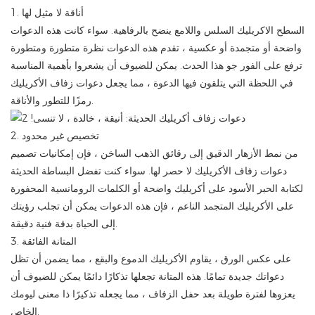
1. أناقة لا مثيل لها
السطح الاكريليك السلس واللامع ينضح بالرفاهية. سواء كانت هذه الدعوات
واضحة أو متجمدة أو عكسية ، تقدم هذه الدعوات نظرة متطورة ومتطورة
ترفع على الفور جو هذا الحدث. يمكن للضيوف أن يشعروا بأهمية المناسبة
في اللحظة التي يتلقون فيها الدعوة ، مما يجعل دعوات زفاف الأكريليك
رمزًا للتطور والأناقة.
2. تخصيص غير محدود
من نمط الأزهار الدقيق إلى رقائق الذهب الساخن ، فإن إمكانيات تصميم
دعوات زفاف الأكريليك لا حصر لها. سواء كنت تفضل البساطة الحديثة
لكتابة الحبر الأسود على أكريليك واضحة أو الكلمات الرومانسية المحفورة
على الأكريليك المتجمد الناعم ، فإن هذه الدعوات يمكن أن تجلب رؤيتك
إلى الحياة بدقة فنية دقيقة.
3. المتانة الفائقة
على عكس الورق ، يقاوم الأكريليك الدموع والبقع ، مما يضمن أن تظل
دعواتك جديدة تمامًا. هذه المتانة تجعلها تذكارًا دائمًا يمكن للضيوف أن
يعزوها لفترة طويلة بعد حفل الزفاف ، مما يجعله تذكيرًا ذا معنى ليومك
الخاص.