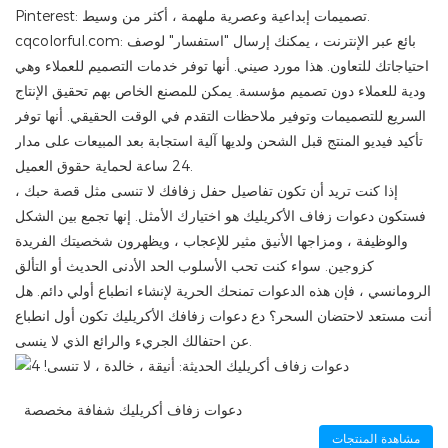
Pinterest: تصميمات إبداعية وعصرية ملهمة ، أكثر من وسيط.
: بائع عبر الإنترنت ، يمكنك إرسال "استفسار" لوصف
cqcolorful.com
احتياجاتك للتعاون. هذا مورد صيني. أنها توفر خدمات التصميم للعملاء وهي
ودية للعملاء دون تصميم مؤسسة. يمكن للمصنع الخاص بهم تحقيق الإنتاج
السريع للتصميمات وتوفير ملاحظات التقدم في الوقت الحقيقي. أنها توفر
تأكيد فيديو المنتج قبل الشحن ولديها آلية استجابة بعد المبيعات على مدار
24 ساعة لحماية حقوق العميل.
إذا كنت تريد أن تكون تفاصيل حفل زفافك لا تنسى مثل قصة حبك ،
فستكون دعوات زفاف الأكريليك هو اختيارك الأمثل. إنها تجمع بين الشكل
والوظيفة ، ومزاجها الأنيق مثير للإعجاب ، ويظهرون شخصيتك الفريدة
كزوجين. سواء كنت تحب الأسلوب الحد الأدنى الحديث أو التألق
الرومانسي ، فإن هذه الدعوات تمنحك الحرية لإنشاء انطباع أولي دائم. هل
أنت مستعد لاحتضان السحر؟ دع دعوات زفافك الأكريليك تكون أول انطباع
عن احتفالك الجريء والرائع الذي لا ينسى.
دعوات زفاف أكريليك شفافة مخصصة
مشاهدة المنتجات