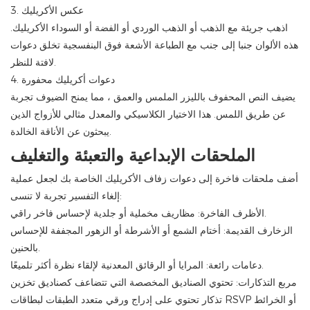
3. عكس الأكريليك
اذهب جريئة مع الذهب أو الذهب الوردي أو الفضة أو السوداء الأكريليك.
هذه الألوان جنبا إلى جنب مع الطباعة الأشعة فوق البنفسجية تخلق دعوات
لافتة للنظر.
4. دعوات أكريليك محفورة
يضيف النص المحفوف بالليزر الملمس والعمق ، مما يمنح الضيوف تجربة
عن طريق اللمس. هذا الاختيار الكلاسيكي والمعدل مثالي للأزواج الذين
يبحثون عن الأناقة الخالدة.
الملحقات الإبداعية والتعبئة والتغليف
أضف ملحقات فاخرة إلى دعوات زفاف الأكريليك الخاصة بك لجعل عملية
إلغاء التفسير تجربة لا تنسى:
الأظرف الفاخرة: مظاريف مخملية أو جلدية لإحساس فاخر راقي.
الزخارف القديمة: أختام الشمع أو الأشرطة أو الزهور المجففة للإحساس
بالحنين.
دعامات رائعة: المرايا أو الرقائق المعدنية لإلقاء نظرة أكثر تلميعًا.
مربع التذكارات: تحتوي الصناديق المخصصة التي تتضاعف كصناديق تخزين
تذكار تحتوي على إدراج ورقي متعدد الطبقات لبطاقات RSVP أو الخرائط