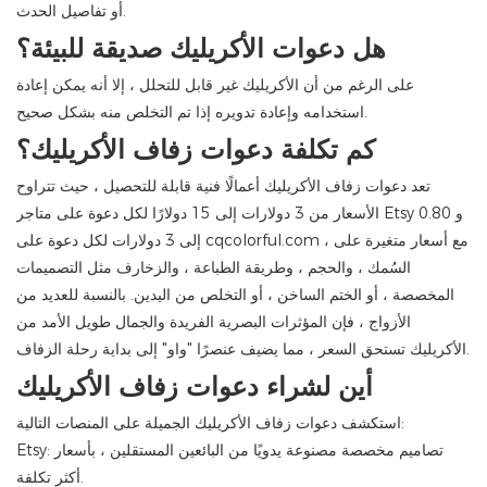
أو تفاصيل الحدث.
هل دعوات الأكريليك صديقة للبيئة؟
على الرغم من أن الأكريليك غير قابل للتحلل ، إلا أنه يمكن إعادة
استخدامه وإعادة تدويره إذا تم التخلص منه بشكل صحيح.
كم تكلفة دعوات زفاف الأكريليك؟
تعد دعوات زفاف الأكريليك أعمالًا فنية قابلة للتحصيل ، حيث تتراوح
الأسعار من 3 دولارات إلى 15 دولارًا لكل دعوة على متاجر Etsy و 0.80
إلى 3 دولارات لكل دعوة على cqcolorful.com ، مع أسعار متغيرة على
السُمك ، والحجم ، وطريقة الطباعة ، والزخارف مثل التصميمات
المخصصة ، أو الختم الساخن ، أو التخلص من اليدين. بالنسبة للعديد من
الأزواج ، فإن المؤثرات البصرية الفريدة والجمال طويل الأمد من
الأكريليك تستحق السعر ، مما يضيف عنصرًا "واو" إلى بداية رحلة الزفاف.
أين لشراء دعوات زفاف الأكريليك
استكشف دعوات زفاف الأكريليك الجميلة على المنصات التالية:
Etsy: تصاميم مخصصة مصنوعة يدويًا من البائعين المستقلين ، بأسعار
أكثر تكلفة.