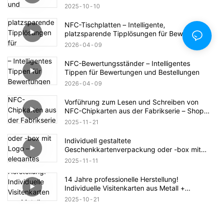
2025
10
10
NFC-Tischplatten – Intelligente,
platzsparende Tipplösungen für Bewertungen
und Bestellungen
2026
04
09
NFC-Bewertungsständer – Intelligentes
Tippen für Bewertungen und Bestellungen
2026
04
09
Vorführung zum Lesen und Schreiben von
NFC-Chipkarten aus der Fabrikserie – Shop-
Link (Zum Teilen klicken)
2025
11
21
Individuell gestaltete
Geschenkkartenverpackung oder -box mit
Logo – elegantes Design für eine hochwertige
2025
11
11
Präsentation
14 Jahre professionelle Herstellung!
Individuelle Visitenkarten aus Metall +
Rohlinge im Großhandel!
2025
10
21