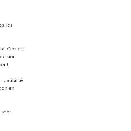
s, les
t. Ceci est
pression
ment
mpatibilité
tion en
 sont