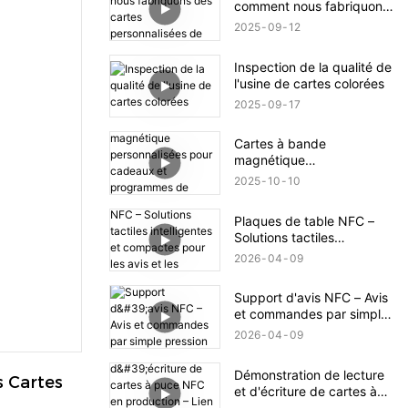
comment nous fabriquons
des cartes personnalisées
2025
09
12
de haute qualité
Inspection de la qualité de
l'usine de cartes colorées
2025
09
17
Cartes à bande
magnétique
personnalisées pour
2025
10
10
cadeaux et programmes
de fidélité
Plaques de table NFC –
Solutions tactiles
intelligentes et compactes
2026
04
09
pour les avis et les
commandes
Support d'avis NFC – Avis
et commandes par simple
pression
2026
04
09
Démonstration de lecture
 Cartes 
et d'écriture de cartes à
puce NFC en production –