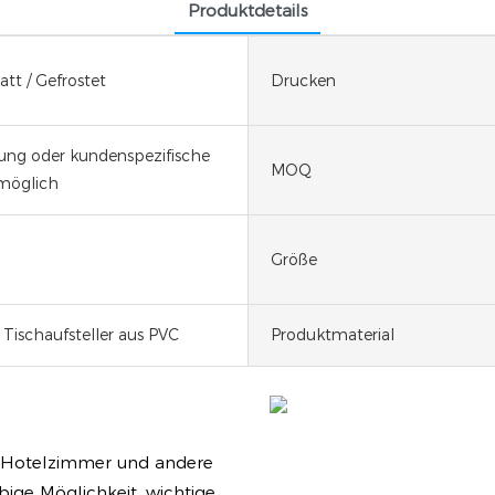
Produktdetails
tt / Gefrostet
Drucken
ng oder kundenspezifische
MOQ
möglich
Größe
Tischaufsteller aus PVC
Produktmaterial
ür Hotelzimmer und andere
bige Möglichkeit, wichtige