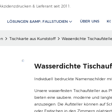
Akzidenzdrucken & Lieferant seit 2011.
ÜBER UNS
KO
LÖSUNGEN &AMP; FALLSTUDIEN
en
Tischkarte aus Kunststoff
Wasserdichte Tischaufstell
Wasserdichte Tischauf
Individuell bedruckte Namensschilder mi
Unsere wasserfesten Tischaufsteller aus
bieten eine saubere, moderne und langl
anzuzeigen. Die Aufsteller können auf Sc
oder Esstischen in den Zimmern platzie