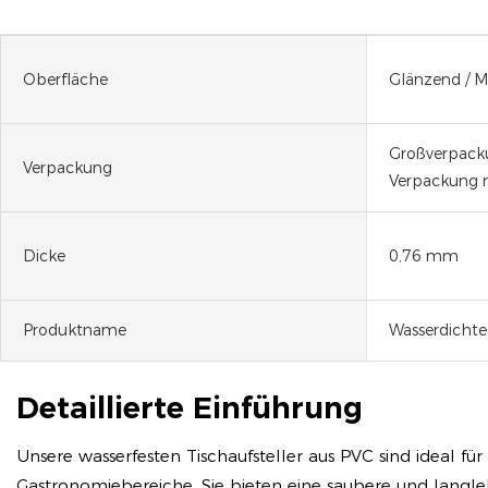
Oberfläche
Glänzend / Ma
Großverpacku
Verpackung
Verpackung 
Dicke
0,76 mm
Produktname
Wasserdichte 
Detaillierte Einführung
Unsere wasserfesten Tischaufsteller aus PVC sind ideal f
Gastronomiebereiche. Sie bieten eine saubere und langle