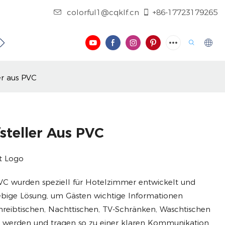
colorful1@cqklf.cn
+86-17723179265
NTAKTIEREN SIE UNS
BLOG
VIDEO
er aus PVC
steller Aus PVC
t Logo
 PVC wurden speziell für Hotelzimmer entwickelt und
ebige Lösung, um Gästen wichtige Informationen
hreibtischen, Nachttischen, TV-Schränken, Waschtischen
rt werden und tragen so zu einer klaren Kommunikation