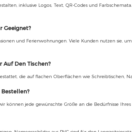
estalten, inklusive Logos, Text, QR-Codes und Farbschemata
r Geeignet?
, Pensionen und Ferienwohnungen. Viele Kunden nutzen sie,
r Auf Den Tischen?
sgestattet, die auf flachen Oberflächen wie Schreibtischen, N
 Bestellen?
wir können jede gewünschte Größe an die Bedürfnisse Ihre
reinigen. Namensschilder aus PVC sind für den Langzeiteins