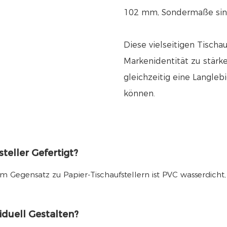
102 mm, Sondermaße sind 
Diese vielseitigen Tischa
Markenidentität zu stärk
gleichzeitig eine Langleb
können.
teller Gefertigt?
Im Gegensatz zu Papier-Tischaufstellern ist PVC wasserdich
iduell Gestalten?