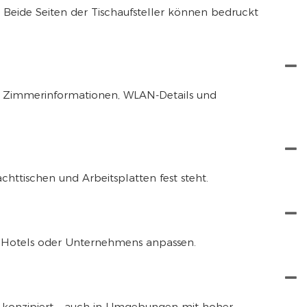
. Beide Seiten der Tischaufsteller können bedruckt
 um Zimmerinformationen, WLAN-Details und
achttischen und Arbeitsplatten fest steht.
s Hotels oder Unternehmens anpassen.
atz konzipiert – auch in Umgebungen mit hoher