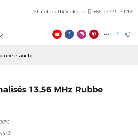
colorful1@cqklf.cn
+86-17723179265
 CONTACTER
BLOG
VIDÉO
licone étanche
nalisés 13,56 MHz Rubbe
+80℃
4443