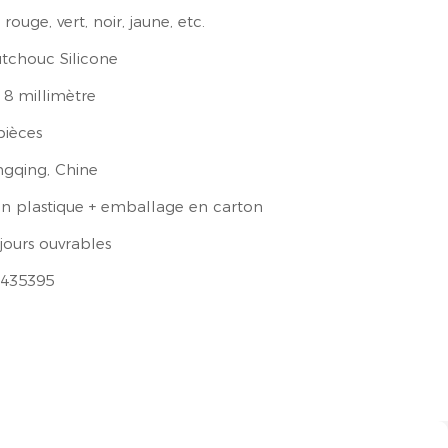
 rouge, vert, noir, jaune, etc.
tchouc Silicone
18 millimètre
pièces
gqing, Chine
en plastique + emballage en carton
jours ouvrables
435395