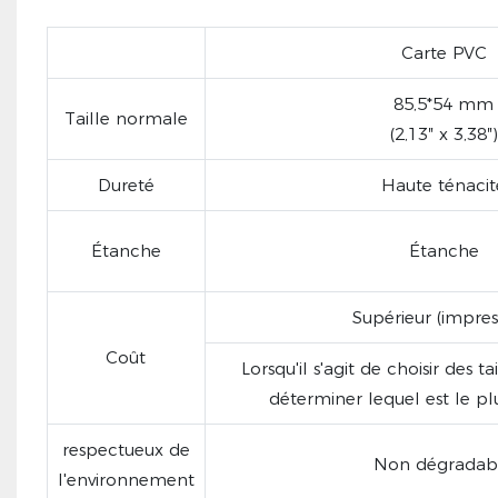
Carte PVC
85,5*54 mm
Taille normale
(2,13″ x 3,38″)
Dureté
Haute ténacit
Étanche
Étanche
Supérieur (impres
Coût
Lorsqu'il s'agit de choisir des 
déterminer lequel est le pl
respectueux de
Non dégradab
l'environnement