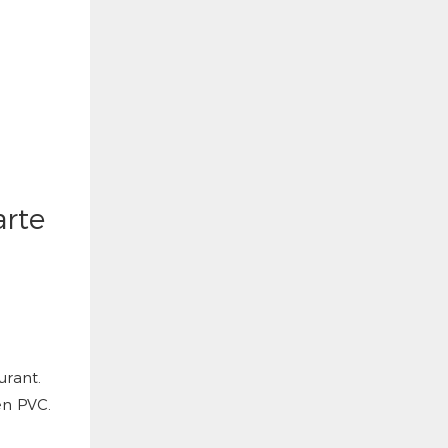
arte
urant.
en PVC.