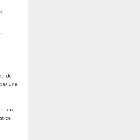
r.
e
 ou de
 pas une
ans un
st-ce