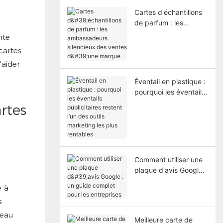
Cartes d'échantillons
de parfum : les
ambassadeurs
nte
silencieux des ventes
cartes
d'une marque
'aider
Éventail en plastique :
pourquoi les éventails
publicitaires restent
rtes
l’un des outils
marketing les plus
rentables
Comment utiliser une
plaque d'avis Google :
un guide complet pour
e à
les entreprises
s
'eau
Meilleure carte de