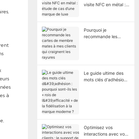
t
visite NFC en métal :
étude de cas d’une
ires,
marque de luxe
Pourquoi je
recommande les
cartes de membre
rent
mates à mes clients
ns
qui craignent les
rayures
x
Le guide ultime des
eurs
mots clés d'adhésion :
pourquoi sont-ils les
nnées
« rois de l'efficacité »
es à
de la fidélisation à la
marque moderne ?
e,
Optimisez vos
interactions avec vos