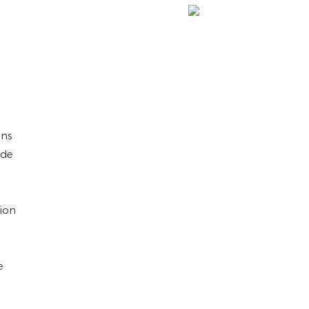
ans
 de
sion
e