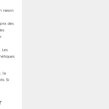
n raison
prix des
des
r
. Les
étiques.
, la
s. Si
r