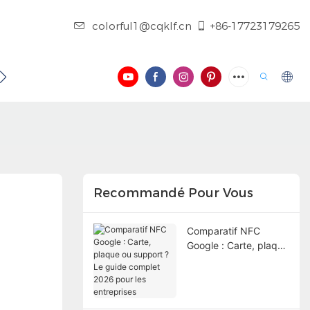
colorful1@cqklf.cn
+86-17723179265
 CONTACTER
BLOG
VIDÉO
Recommandé Pour Vous
Comparatif NFC
Google : Carte, plaque
ou support ? Le guide
complet 2026 pour les
entreprises