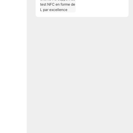
clients : le support de
test NFC en forme de
L par excellence