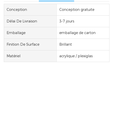
Conception
Conception gratuite
Délai De Livraison
3-7 jours
Emballage
emballage de carton
Finition De Surface
Brillant
Matériel
acrylique / plexiglas
Miroir À Imprimé Personnalisé Acrylique
Pour
Le Mur D'art
La décoration acrylique est faite de haute qualité
plexiglas
matériel. Cela ressemble à un miroir, mais
il n'est pas fragile. Il est plus léger et plus sûr. Il peut