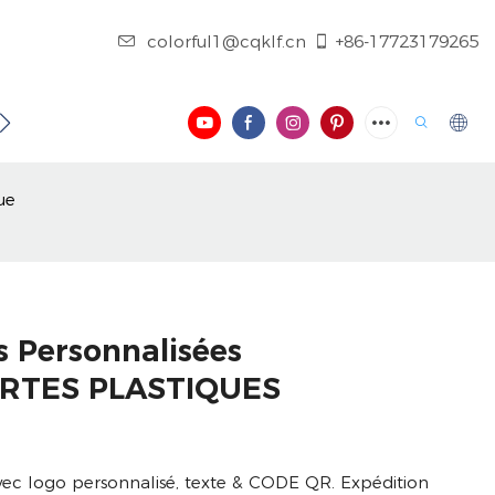
colorful1@cqklf.cn
+86-17723179265
 CONTACTER
BLOG
VIDÉO
ue
es Personnalisées
ARTES PLASTIQUES
 avec logo personnalisé, texte & CODE QR. Expédition