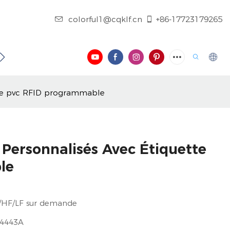
colorful1@cqklf.cn
+86-17723179265
 CONTACTER
BLOG
VIDÉO
ette pvc RFID programmable
 Personnalisés Avec Étiquette
le
HF/LF sur demande
4443A