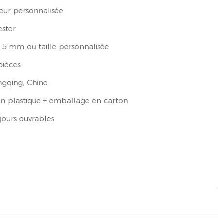
eur personnalisée
ester
15 mm ou taille personnalisée
pièces
gqing, Chine
en plastique + emballage en carton
jours ouvrables