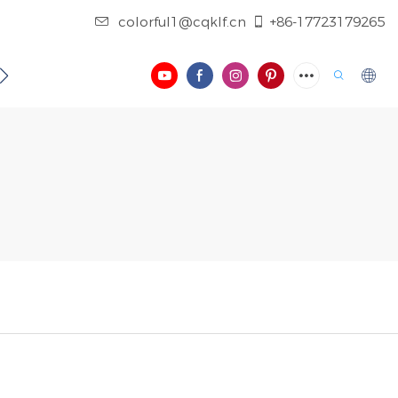
colorful1@cqklf.cn
+86-17723179265
NOSOTROS
CONTÁCTENOS
REGISTRO
VIDEO