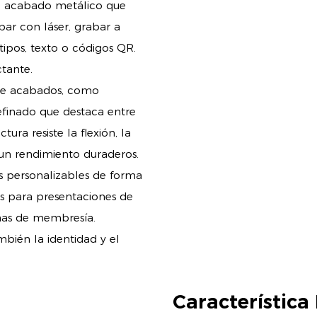
 un acabado metálico que
abar con láser, grabar a
ipos, texto o códigos QR.
tante.
d de acabados, como
efinado que destaca entre
ura resiste la flexión, la
 un rendimiento duraderos.
 personalizables de forma
les para presentaciones de
amas de membresía.
bién la identidad y el
Característica