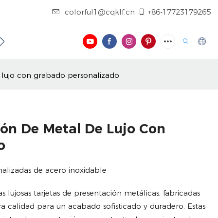
colorful1@cqklf.cn
+86-17723179265
NOSOTROS
CONTÁCTENOS
REGISTRO
VIDEO
 lujo con grabado personalizado
ión De Metal De Lujo Con
o
nalizadas de acero inoxidable
 lujosas tarjetas de presentación metálicas, fabricadas
a calidad para un acabado sofisticado y duradero. Estas