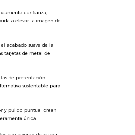
áneamente confianza,
ayuda a elevar la imagen de
 el acabado suave de la
las tarjetas de metal de
jetas de presentación
alternativa sustentable para
r y pulido puntual crean
deramente única.
ales que quieran dejar una